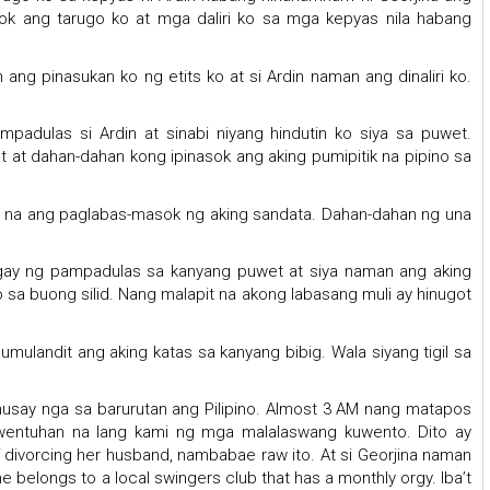
sok ang tarugo ko at mga daliri ko sa mga kepyas nila habang
ang pinasukan ko ng etits ko at si Ardin naman ang dinaliri ko.
padulas si Ardin at sinabi niyang hindutin ko siya sa puwet.
 at dahan-dahan kong ipinasok ang aking pumipitik na pipino sa
o na ang paglabas-masok ng aking sandata. Dahan-dahan ng una
gay ng pampadulas sa kanyang puwet at siya naman ang aking
 sa buong silid. Nang malapit na akong labasang muli ay hinugot
mulandit ang aking katas sa kanyang bibig. Wala siyang tigil sa
ahusay nga sa barurutan ang Pilipino. Almost 3 AM nang matapos
uwentuhan na lang kami ng mga malalaswang kuwento. Dito ay
f divorcing her husband, nambabae raw ito. At si Georjina naman
e belongs to a local swingers club that has a monthly orgy. Iba’t