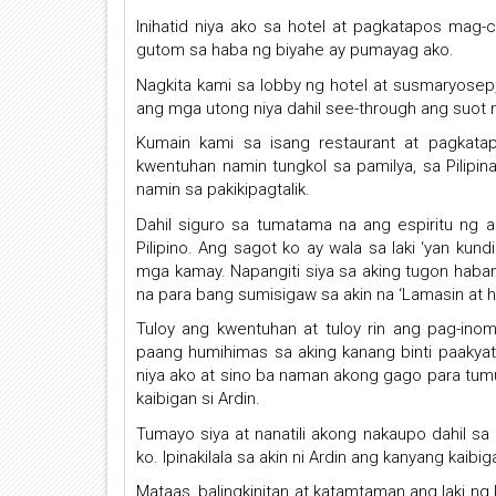
Inihatid niya ako sa hotel at pagkatapos mag-c
gutom sa haba ng biyahe ay pumayag ako.
Nagkita kami sa lobby ng hotel at susmaryosep,
ang mga utong niya dahil see-through ang suot 
Kumain kami sa isang restaurant at pagkata
kwentuhan namin tungkol sa pamilya, sa Pili
namin sa pakikipagtalik.
Dahil siguro sa tumatama na ang espiritu ng a
Pilipino. Ang sagot ko ay wala sa laki ‘yan ku
mga kamay. Napangiti siya sa aking tugon haba
na para bang sumisigaw sa akin na ‘Lamasin at h
Tuloy ang kwentuhan at tuloy rin ang pag-i
paang humihimas sa aking kanang binti paakyat
niya ako at sino ba naman akong gago para tumu
kaibigan si Ardin.
Tumayo siya at nanatili akong nakaupo dahil s
ko. Ipinakilala sa akin ni Ardin ang kanyang kaibig
Mataas, balingkinitan at katamtaman ang laki ng