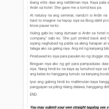
ibang etits daw ang natitikman niya. Kaya pala 
Ardin sa hotel. She gave me a torrid kiss pa.
At natuloy na ang seminar, nandu’n si Ardin n
hard to imagine na hayop siya sa libog dahil prof
know pauwi na ko.
Huling gabi ko nang dumaan si Ardin sa hotel r
company,” sabi ko. She just smiled back and t
siyang naghubad ng palda sa aking harapan at 
talaga ako sa galing niya. Ang init ng kanyang bib
Pinatuwad ko siya para pasukin ko ng doggie styl
Binigyan niya ako ng gel para pampadulas daw. 
niya. Nang hindi ko na kaya ay lumuhod siya sa
ang katas ko hanggang tumulo sa kanyang boobs a
Iyun ang gabing hindi ko malilimutan kaya hang
pangyayari sa piling nilang dalawa, hanggang di
END..
You may submit your own straight tagalog sex 