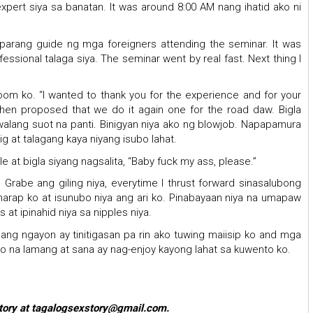
expert siya sa banatan. It was around 8:00 AM nang ihatid ako ni
a parang guide ng mga foreigners attending the seminar. It was
essional talaga siya. The seminar went by real fast. Next thing I
oom ko. “I wanted to thank you for the experience and for your
hen proposed that we do it again one for the road daw. Bigla
walang suot na panti. Binigyan niya ako ng blowjob. Napapamura
ig at talagang kaya niyang isubo lahat.
e at bigla siyang nagsalita, “Baby fuck my ass, please.”
Grabe ang giling niya, everytime I thrust forward sinasalubong
 harap ko at isunubo niya ang ari ko. Pinabayaan niya na umapaw
t ipinahid niya sa nipples niya.
gang ngayon ay tinitigasan pa rin ako tuwing maiisip ko and mga
tto na lamang at sana ay nag-enjoy kayong lahat sa kuwento ko.
story at tagalogsexstory@gmail.com.