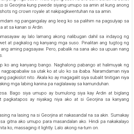
g ko si Georjina kung pwede siyang umupo sa amin at kung anong
shots ng crown royale at nakipagkwentuhan na sa amin.
mdam ng pangangalay ang leeg ko sa palihim na pagsulyap sa
a at sa kanan si Ardin.
umasayaw ay lalo lamang akong nalibugan dahil sa indayog ng
wet at pagkalog ng kanyang mga suso. Pinalitan ang tugtog ng
 ang aming pagsayaw. Pero, pabalik na sana ako sa upuan nang
s.
p ko ang kanyang bango. Naghalong pabango at halimuyak ng
g nagpapabaliw sa utak ko at ulo ko sa ibaba. Naramdaman niya
 pagkislot nito. Akala ko ay magagalit siya subalit tinitigan niya
ang aking mga labing kanina pa naglalaway sa kamunduhan.
esa. Bago siya umupo ay bumulong siya kay Ardin at biglang
at pagkatapos ay niyakag niya ako at si Georjina sa kanyang
asing na lasing na si Georjina at nakasandal na sa akin. Sumakay
a, sa gitna ako umupo para masandalan ako. Hindi pa nakakalayo
ta ko, massaging it lightly. Lalo akong na-turn on.