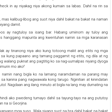
heck in ay niyakag niya akong kumain sa labas. Dahil na rin sa
 mas kalibug-libog ang suot niya dahil bakat na bakat na naman
niyang damit.
pos ay nagtuloy sa isang bar. Habang umiinom ay tuloy ang
pinas hanggang mapunta ang kwentuhan namin sa mga karanasan
lak ay tinanong niya ako kung totoong maliit ang etits ng mga
ndi sa kung papaano ang tamang paggamit ng etits, ng dila at ng
ng walang puknat ang pagtitig ko sa nag-uumalpas niyang dyoga
imurin mo ako!’
nom namin nang bigla ko na lamang naramdaman na parang may
 sa kanina pang nagwawala kong tarugo. Nginitian at kinindatan
tol. Nagdaan ang ilang minuto at bigla na lang may dumating na
a hindi ako pwedeng tumayo dahil sa tayung-tayo na ang pututoy
an na si Georjina.
 kanyang mga suso. Wala siyang suot na bra dahil bakat na bakat