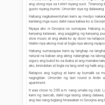
ang utong niya sa t-shirt niyang suot. Tinanon
gusto niyang inumin. Umorder siya ng dalawang 
Habang nagkukwentuhan kami ay medyo nakara
kanilang mga suso dahil nasa kaliwa ko si Georjin
Niyaya ako ni Georjina na sumayaw. Habang s
kanyang katawan, ang paggiling ng kanyang pu
slow music at ang akala ko ay doon na natapos
hilahin niya akong muli at bigla niya akong niyapo
Habang sumasayaw kami ay langhap na langha
natural na babae ang aking nalanghap na lalon
siguro ang bukol ko sa ibaba at ang manaka-nakang
ako, kinindatan at bigla na lang siniil ng halik 
Natapos ang tugtog at kami ay bumalik sa m
nagngitian. Umorder ng last round si Ardin 
apartment.
It was close to 2:00 a.m. nang umalis ng club. L
kami ng taxicab, dahil nga lasing silang dalaw
ang taxi nang biglang hinawakan ni Georjina ang hi