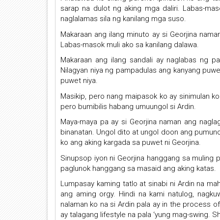
sarap na dulot ng aking mga daliri. Labas-ma
naglalamas sila ng kanilang mga suso.
Makaraan ang ilang minuto ay si Georjina naman 
Labas-masok muli ako sa kanilang dalawa.
Makaraan ang ilang sandali ay naglabas ng pam
Nilagyan niya ng pampadulas ang kanyang puwet
puwet niya.
Masikip, pero nang maipasok ko ay sinimulan k
pero bumibilis habang umuungol si Ardin.
Maya-maya pa ay si Georjina naman ang nagla
binanatan. Ungol dito at ungol doon ang pumuno
ko ang aking kargada sa puwet ni Georjina.
Sinupsop iyon ni Georjina hanggang sa muling pu
paglunok hanggang sa masaid ang aking katas.
Lumpasay kaming tatlo at sinabi ni Ardin na m
ang aming orgy. Hindi na kami natulog, nagk
nalaman ko na si Ardin pala ay in the process o
ay talagang lifestyle na pala ‘yung mag-swing. Sh