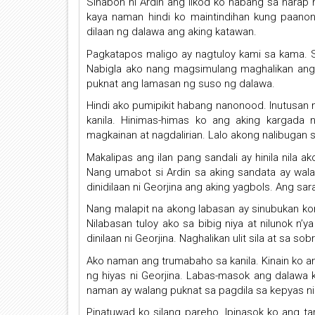
Sinabon ni Ardin ang likod ko habang sa harap
kaya naman hindi ko maintindihan kung paanong
dilaan ng dalawa ang aking katawan.
Pagkatapos maligo ay nagtuloy kami sa kama. 
Nabigla ako nang magsimulang maghalikan ang
puknat ang lamasan ng suso ng dalawa.
Hindi ako pumipikit habang nanonood. Inutusan 
kanila. Hinimas-himas ko ang aking kargada n
magkainan at nagdalirian. Lalo akong nalibugan
Makalipas ang ilan pang sandali ay hinila nila a
Nang umabot si Ardin sa aking sandata ay wala
dinidilaan ni Georjina ang aking yagbols. Ang sara
Nang malapit na akong labasan ay sinubukan kong 
Nilabasan tuloy ako sa bibig niya at nilunok n
dinilaan ni Georjina. Naghalikan ulit sila at sa 
Ako naman ang trumabaho sa kanila. Kinain ko a
ng hiyas ni Georjina. Labas-masok ang dalawa k
naman ay walang puknat sa pagdila sa kepyas ni 
Pinatuwad ko silang pareho. Ipinasok ko ang t