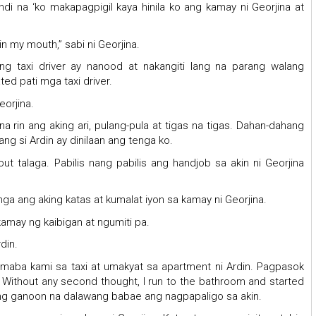
ndi na ‘ko makapagpigil kaya hinila ko ang kamay ni Georjina at
 in my mouth,” sabi ni Georjina.
g taxi driver ay nanood at nakangiti lang na parang walang
ed pati mga taxi driver.
eorjina.
 na rin ang aking ari, pulang-pula at tigas na tigas. Dahan-dahang
ng si Ardin ay dinilaan ang tenga ko.
ut talaga. Pabilis nang pabilis ang handjob sa akin ni Georjina
ga ang aking katas at kumalat iyon sa kamay ni Georjina.
kamay ng kaibigan at ngumiti pa.
din.
. Bumaba kami sa taxi at umakyat sa apartment ni Ardin. Pagpasok
 Without any second thought, I run to the bathroom and started
a ng ganoon na dalawang babae ang nagpapaligo sa akin.