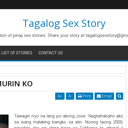
Tagalog Sex Story
tion of pinay sex stories. Share your story at tagalogsexstory@gm
LIST OF STORIES
CONTACT US
MURIN KO
A
+
A
-
Print
Email
Tawagin n’yo na lang po akong Jose. Nagtatrabaho ako
sa isang malaking bangko sa atin. Noong taong 2000,
pinadala ako ng aking boss sa California to attend a