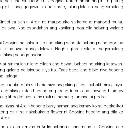
 naman ang sinasabon ni Georjina. Katamtaman ang init ng tubig
 pihit ang gagawin ko sa sarap, lalung-lalo na nang simulang
Sinabi sa akin ni Ardin na maupo ako sa kama at manood muna.
 dalawa. Nag-espadahan ang kanilang mga dila habang walang
ni Georjina na salsalin ko ang aking sandata habang nanonood sa
a ikinatuwa nilang dalawa. Nagbaligtaran sila at nagsimulang
 sa aking napagmasdan.
ko at sinimulan nilang dilaan ang bawat bahagi ng aking katawan.
ng galang na isinubo niya ito. Taas-baba ang bibig niya habang
p, talaga.
hugutin mula sa bibig niya ang aking alaga, subalit pinigil niya.
’ya ang aking katas habang ang ibang tumulo sa kanyang bibig ay
sobrang libog ko siguro ay muli na namang tumayo si pedro.
ng hiyas ni Ardin habang busy naman ang kamay ko sa pagkalikot
ong daliri sa nakabukang flower ni Georjina habang ang dila ko
Ardin.
arugo ko sa kepyas ni Ardin habang ninanamnam ni Georjina ang