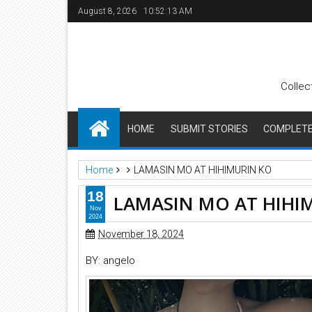
August 8, 2026
10:52:14 AM
Collec
HOME
SUBMIT STORIES
COMPLETE 
Home
LAMASIN MO AT HIHIMURIN KO
18
LAMASIN MO AT HIHI
Nov
2024
November 18, 2024
BY: angelo