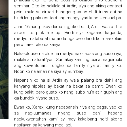
seminar. Dito ko nakilala si Ardin, siya ang aking contact
point mula sa airport hanggang sa hotel. It turns out na
hindi lang pala contact ang mangyayari kundi sensual pa.
June 16 nang akoy dumating, like I said, Ardin was at the
airport to pick me up. Hindi siya kagaano kaganda,
medyo mataba at matanda nga pero hindi ko ma-explain
pero nae-L ako sa kanya.
Naka-blouse na blue na medyo nakalabas ang suso niya,
malaki at natural ‘yon. Sumakay kami ng taxi at nagsimula
ang kuwentuhan. Tungkol sa family niya at family ko.
Noon ko nalaman na siya ay Bumbay.
Napansin ko na si Ardin ay wala palang bra dahil ang
kanyang nipples ay bakat na bakat sa damit. Ewan ko
kung bakit, pero gusto ko nang isubo nu’n at higupin ang
ga-bundok niyang suso.
Ewan ko, Xerex, kung napapansin niya ang pagsulyap ko
sa nag-uumawas niyang suso dahil habang
nagkukwentuhan kami ay may kakaibang ngiti akong
nasilayan sa kanyang mga labi.