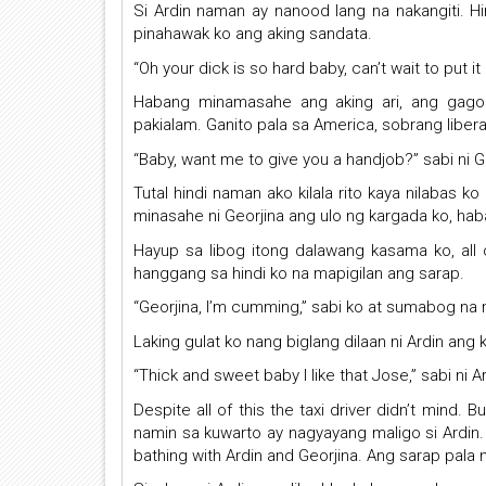
Si Ardin naman ay nanood lang na nakangiti. Hi
pinahawak ko ang aking sandata.
“Oh your dick is so hard baby, can’t wait to put it
Habang minamasahe ang aking ari, ang gagon
pakialam. Ganito pala sa America, sobrang liberat
“Baby, want me to give you a handjob?” sabi ni G
Tutal hindi naman ako kilala rito kaya nilabas ko
minasahe ni Georjina ang ulo ng kargada ko, haba
Hayup sa libog itong dalawang kasama ko, all o
hanggang sa hindi ko na mapigilan ang sarap.
“Georjina, I’m cumming,” sabi ko at sumabog na n
Laking gulat ko nang biglang dilaan ni Ardin ang 
“Thick and sweet baby I like that Jose,” sabi ni Ar
Despite all of this the taxi driver didn’t mind
namin sa kuwarto ay nagyayang maligo si Ardin.
bathing with Ardin and Georjina. Ang sarap pal