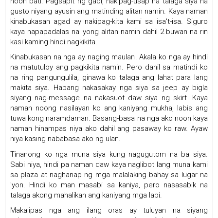
noon bati. Pagsapit ng gabi, nakipag-usap na talaga siya na
gusto niyang ayusin ang matinding alitan namin. Kaya naman
kinabukasan agad ay nakipag-kita kami sa isa't-isa. Siguro
kaya napapadalas na 'yong alitan namin dahil 2 buwan na rin
kasi kaming hindi nagkikita.
Kinabukasan na nga ay naging maulan. Akala ko nga ay hindi
na matutuloy ang pagkikita namin. Pero dahil sa matindi ko
na ring pangungulila, ginawa ko talaga ang lahat para lang
makita siya. Habang nakasakay nga siya sa jeep ay bigla
siyang nag-message na nakasuot daw siya ng skirt. Kaya
naman noong nasilayan ko ang kaniyang mukha, labis ang
tuwa kong naramdaman. Basang-basa na nga ako noon kaya
naman hinampas niya ako dahil ang pasaway ko raw. Ayaw
niya kasing nababasa ako ng ulan.
Tinanong ko nga muna siya kung nagugutom na ba siya.
Sabi niya, hindi pa naman daw kaya naglibot lang muna kami
sa plaza at naghanap ng mga malalaking bahay sa lugar na
'yon. Hindi ko man masabi sa kaniya, pero nasasabik na
talaga akong mahalikan ang kaniyang mga labi.
Makalipas nga ang ilang oras ay tuluyan na siyang