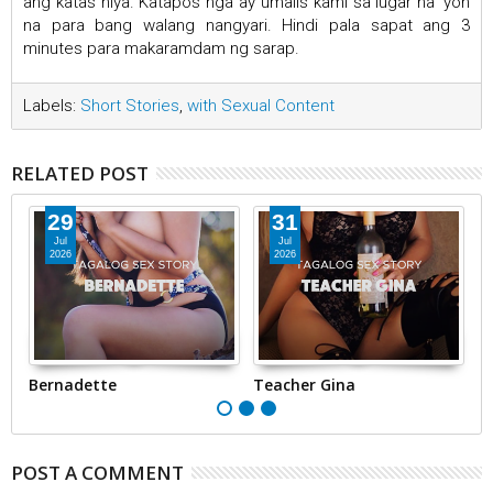
ang katas niya. Katapos nga ay umalis kami sa lugar na 'yon
na para bang walang nangyari. Hindi pala sapat ang 3
minutes para makaramdam ng sarap.
Labels:
Short Stories
,
with Sexual Content
RELATED POST
29
31
Jul
Jul
2026
2026
Bernadette
Teacher Gina
T
POST A COMMENT