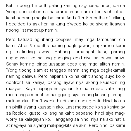
Kahit noong 1 month palang kaming nag-uusap noon, iba na
'yong connection na nararamdaman namin for each other
kahit sobrang magkaiba kami. And after 5 months of talking,
I decided to ask her na kung p'wede ko ba siyang ligawan
noong 1st meet-up namin.
Pero katulad ng ibang couples, may mga tampuhan din
kami. After 9 months naming nagliligawan, nagkaroon kami
ng matinding away. Habang tumatagal kasi, parang
napapansin ko na ang pagiging cold niya sa bawat araw.
Sanay kaming pinag-uusapan agas ang mga alitan namin.
'Yong tipong alam at tanggap namin ang mga pagkakamali
naming dalawa. Pero napansin ko na kahit anong suyo ko o
confront sa kaniya, parang ayaw niya akong kausapin ng
maayos. Kaya napag-desisyonan ko na i-deactivate lang
muna ang account ko hanggang siya na ang kusang lumapit
muli sa akin. For 1 week, hindi kami naging bati. Hindi ko na
rin pinilit siyang kausapin ako. Last message ko sa kaniya ay
sa Roblox—gusto ko lang na kahit papaano, hindi siya mag-
worry sa kalagayan ko. Hanggang sa hindi niya na ako natiis
at nag-aya na siyang makipag-kita sa akin. Pero hindi pa kami