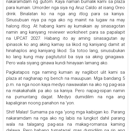
nakaramdam ng gutom. Kaya naman bumalik kami sa plaza
para kumain. Umorder nga siya ng Aruz Caldo at isang Oreo
drink. Binalatan ko na nga ang itlog para sa kaniya.
Sinusubuan niya pa nga ako ng mainit na lugaw na may
halong itlog. At habang kami ay kumakain ay sinasagotan
namin ang kaniyang reviewer worksheet para sa papalapit
na UPCAT 2027. Habang ito ay aming sinasagutan ay
ipinasok ko ang aking kamay sa likod ng kaniyang damit at
hinahaplos ang kaniyang likod. Sa totoo lang, sinusubukan
ko lang kung may pagtututol ba siya sa aking ginagawa.
Pero wala siyang ginawa kundi hinayaan lamang ako.
Pagkatapos nga naming kumain ay naglibot ulit kami sa
plaza at naghanap ng bench na mauupuan. Mga bandang 5
p.m. na nga noon kaya medyo nawawalan na ako ng pag-asa
na makakahalik pa ako sa kaniya. Pero napag-isipan namin
na pumuntang dagat. Medyo dumidilim na nga ang
kapaligiran noong panahon na 'yon.
Shit! Malas! Sumama pa nga 'yong mga kaibigan ko. Parang
nakaramdam na nga ako ng labis na lungkot dahil parang
wala na talagang pag-asa na makag-romansa kaming
dalawa. Pero habang tumatagal, mas dumidilim na rin ang