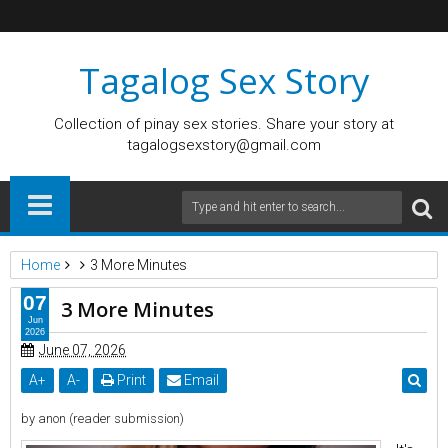
Tagalog Sex Story
Collection of pinay sex stories. Share your story at
tagalogsexstory@gmail.com
Home
3 More Minutes
07
3 More Minutes
Jun
2026
June 07, 2026
A
+
A
-
Print
Email
by anon (reader submission)