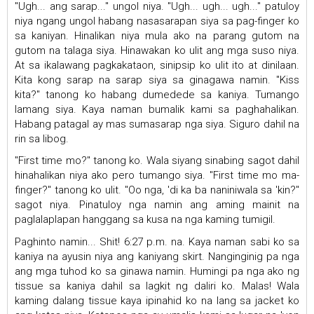
"Ugh... ang sarap..." ungol niya. "Ugh... ugh... ugh..." patuloy
niya ngang ungol habang nasasarapan siya sa pag-finger ko
sa kaniyan. Hinalikan niya mula ako na parang gutom na
gutom na talaga siya. Hinawakan ko ulit ang mga suso niya.
At sa ikalawang pagkakataon, sinipsip ko ulit ito at dinilaan.
Kita kong sarap na sarap siya sa ginagawa namin. "Kiss
kita?" tanong ko habang dumedede sa kaniya. Tumango
lamang siya. Kaya naman bumalik kami sa paghahalikan.
Habang patagal ay mas sumasarap nga siya. Siguro dahil na
rin sa libog.
"First time mo?" tanong ko. Wala siyang sinabing sagot dahil
hinahalikan niya ako pero tumango siya. "First time mo ma-
finger?" tanong ko ulit. "Oo nga, 'di ka ba naniniwala sa 'kin?"
sagot niya. Pinatuloy nga namin ang aming mainit na
paglalaplapan hanggang sa kusa na nga kaming tumigil.
Paghinto namin... Shit! 6:27 p.m. na. Kaya naman sabi ko sa
kaniya na ayusin niya ang kaniyang skirt. Nanginginig pa nga
ang mga tuhod ko sa ginawa namin. Humingi pa nga ako ng
tissue sa kaniya dahil sa lagkit ng daliri ko. Malas! Wala
kaming dalang tissue kaya ipinahid ko na lang sa jacket ko