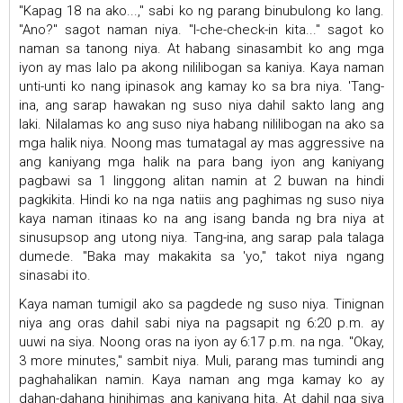
"Kapag 18 na ako...," sabi ko ng parang binubulong ko lang.
"Ano?" sagot naman niya. "I-che-check-in kita..." sagot ko
naman sa tanong niya. At habang sinasambit ko ang mga
iyon ay mas lalo pa akong nililibogan sa kaniya. Kaya naman
unti-unti ko nang ipinasok ang kamay ko sa bra niya. 'Tang-
ina, ang sarap hawakan ng suso niya dahil sakto lang ang
laki. Nilalamas ko ang suso niya habang nililibogan na ako sa
mga halik niya. Noong mas tumatagal ay mas aggressive na
ang kaniyang mga halik na para bang iyon ang kaniyang
pagbawi sa 1 linggong alitan namin at 2 buwan na hindi
pagkikita. Hindi ko na nga natiis ang paghimas ng suso niya
kaya naman itinaas ko na ang isang banda ng bra niya at
sinusupsop ang utong niya. Tang-ina, ang sarap pala talaga
dumede. "Baka may makakita sa 'yo," takot niya ngang
sinasabi ito.
Kaya naman tumigil ako sa pagdede ng suso niya. Tinignan
niya ang oras dahil sabi niya na pagsapit ng 6:20 p.m. ay
uuwi na siya. Noong oras na iyon ay 6:17 p.m. na nga. "Okay,
3 more minutes," sambit niya. Muli, parang mas tumindi ang
paghahalikan namin. Kaya naman ang mga kamay ko ay
dahan-dahang hinihimas ang kaniyang hita. At dahil nga siya