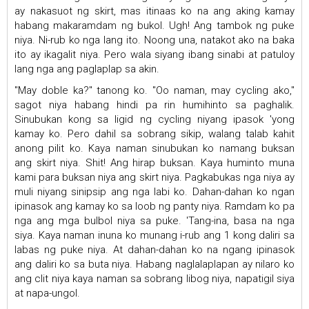
ay nakasuot ng skirt, mas itinaas ko na ang aking kamay
habang makaramdam ng bukol. Ugh! Ang tambok ng puke
niya. Ni-rub ko nga lang ito. Noong una, natakot ako na baka
ito ay ikagalit niya. Pero wala siyang ibang sinabi at patuloy
lang nga ang paglaplap sa akin.
"May doble ka?" tanong ko. "Oo naman, may cycling ako,"
sagot niya habang hindi pa rin humihinto sa paghalik.
Sinubukan kong sa ligid ng cycling niyang ipasok 'yong
kamay ko. Pero dahil sa sobrang sikip, walang talab kahit
anong pilit ko. Kaya naman sinubukan ko namang buksan
ang skirt niya. Shit! Ang hirap buksan. Kaya huminto muna
kami para buksan niya ang skirt niya. Pagkabukas nga niya ay
muli niyang sinipsip ang nga labi ko. Dahan-dahan ko ngan
ipinasok ang kamay ko sa loob ng panty niya. Ramdam ko pa
nga ang mga bulbol niya sa puke. 'Tang-ina, basa na nga
siya. Kaya naman inuna ko munang i-rub ang 1 kong daliri sa
labas ng puke niya. At dahan-dahan ko na ngang ipinasok
ang daliri ko sa buta niya. Habang naglalaplapan ay nilaro ko
ang clit niya kaya naman sa sobrang libog niya, napatigil siya
at napa-ungol.