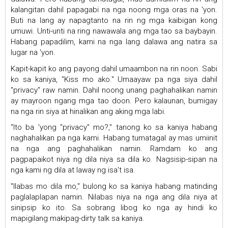
kalangitan dahil papagabi na nga noong mga oras na 'yon.
Buti na lang ay napagtanto na rin ng mga kaibigan kong
umuwi. Unti-unti na ring nawawala ang mga tao sa baybayin.
Habang papadilim, kami na nga lang dalawa ang natira sa
lugar na 'yon.
Kapit-kapit ko ang payong dahil umaambon na rin noon. Sabi
ko sa kaniya, "Kiss mo ako." Umaayaw pa nga siya dahil
"privacy" raw namin. Dahil noong unang paghahalikan namin
ay mayroon ngang mga tao doon. Pero kalaunan, bumigay
na nga rin siya at hinalikan ang aking mga labi.
"Ito ba 'yong "privacy" mo?," tanong ko sa kaniya habang
naghahalikan pa nga kami. Habang tumatagal ay mas umiinit
na nga ang paghahalikan namin. Ramdam ko ang
pagpapaikot niya ng dila niya sa dila ko. Nagsisip-sipan na
nga kami ng dila at laway ng isa't isa.
"Ilabas mo dila mo," bulong ko sa kaniya habang matinding
paglalaplapan namin. Nilabas niya na nga ang dila niya at
sinipsip ko ito. Sa sobrang libog ko nga ay hindi ko
mapigilang makipag-dirty talk sa kaniya.