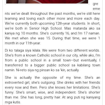
gre
eme
nts we've dealt throughout the past months, we're still here
learning and loving each other more and more each day.
We're currently both upcoming 12th-year students. In short,
we're both in Senior High School. Mas matanda ako sa
kaniya ng 10 months. She's currently 16, and I'm 17 naman.
We met when she was 15. During that time, we were 1
month in our 11th-year.
Di ko talaga siya kilala. We were from two different worlds.
She's from a known Catholic school in our city, while ako, I'm
from a public school in a small town—but eventually, I
transferred to a bigger public school sa kabilang town
namin. Ni-reto siya ng pinsan ko sa 'kin, actually.
She is actually the opposite of my time. She's an
extroverted girl, she's outgoing. She drinks with her friends
every now and then. Pero she knows her limitations. She's
funny. She's smart, wise, and independent. She's shorter
than me. She has long, pretty hair. At ang puti ng kaniyang
mga kutis.