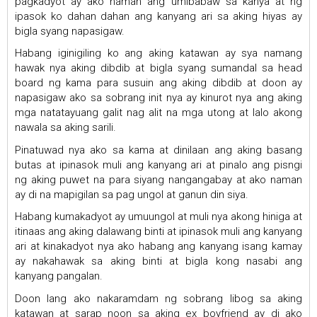
pagkadyot ay ako naman ang umibabaw sa kanya at ng
ipasok ko dahan dahan ang kanyang ari sa aking hiyas ay
bigla syang napasigaw.
Habang iginigiling ko ang aking katawan ay sya namang
hawak nya aking dibdib at bigla syang sumandal sa head
board ng kama para susuin ang aking dibdib at doon ay
napasigaw ako sa sobrang init nya ay kinurot nya ang aking
mga natatayuang galit nag alit na mga utong at lalo akong
nawala sa aking sarili.
Pinatuwad nya ako sa kama at dinilaan ang aking basang
butas at ipinasok muli ang kanyang ari at pinalo ang pisngi
ng aking puwet na para siyang nangangabay at ako naman
ay di na mapigilan sa pag ungol at ganun din siya.
Habang kumakadyot ay umuungol at muli nya akong hiniga at
itinaas ang aking dalawang binti at ipinasok muli ang kanyang
ari at kinakadyot nya ako habang ang kanyang isang kamay
ay nakahawak sa aking binti at bigla kong nasabi ang
kanyang pangalan.
Doon lang ako nakaramdam ng sobrang libog sa aking
katawan at sarap noon sa aking ex boyfriend ay di ako