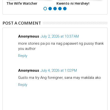
The Wife Watcher
Kwento ni Hershey!
W
POST A COMMENT
Anonymous
July 2, 2026 at 10:37 AM
more stories pa po na nag papawet ng pussy thank
you author
Reply
Anonymous
July 4, 2026 at 1:02 PM
Gusto ma try Ang foreigner, sana may makilala ako
Reply