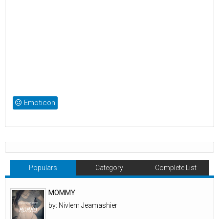
Emoticon
Populars
Category
Complete List
MOMMY
by: Nivlem Jeamashier