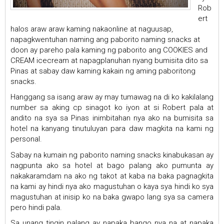
Rob
ert
halos araw araw kaming nakaonline at naguusap,
napagkwentuhan naming ang paborito naming snacks at
doon ay pareho pala kaming ng paborito ang COOKIES and
CREAM icecream at napagplanuhan nyang bumisita dito sa
Pinas at sabay daw kaming kakain ng aming paboritong
snacks.
Hanggang sa isang araw ay may tumawag na di ko kakilalang
number sa aking cp sinagot ko iyon at si Robert pala at
andito na sya sa Pinas inimbitahan nya ako na bumisita sa
hotel na kanyang tinutuluyan para daw magkita na kami ng
personal.
Sabay na kumain ng paborito naming snacks kinabukasan ay
nagpunta ako sa hotel at bago palang ako pumunta ay
nakakaramdam na ako ng takot at kaba na baka pagnagkita
na kami ay hindi nya ako magustuhan o kaya sya hindi ko sya
magustuhan at inisip ko na baka gwapo lang sya sa camera
pero hindi pala.
Sa unang tingin palang ay napaka bango nya na at napaka