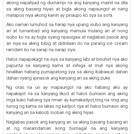
akong napaliyad ng dumampi na ang kanyang mainit na dila
sa aking basang hiyas at bigla akong napaungol at nang
matapos niya akong kainin ay pinaupo ko sya sa sofa.
Ako naman lumuhod sa harap nya upang isubo ang kanyang
ari at tumanbad ang kanyang mamula mulang ari at nong
isubo ko na ay bigla syang npasigaw at naglabas pasok ang
ari niya sa aking bibig at didnilaan ito na parang ice cream
ramdam ko na sarap na sarap siya.
Halos napapakagt na siya sa kanyang labi at binuhat nya ako
papunta sa kanyang kama at inihiga at muli nya akong
hinalikan habang pumapatong sya sa aking ibabaw,at dahan
dahan nyang ipinasok ang kanyang ari sa aking puke.
Ng oras na un ay mapaungol na ako habang ako ay
napakapit na sa kanyang likod at halos bumaon ang aking
mga kuko habang sya nman ay kumakadyot,rinig na rinig ang
tunog ng kama sa lakas ng kadyot nya at halos bumaon ang
kanyang ari sa kaloob looban ng aking hiyas.
Naglabas pasok ang kanyang ari sa aking basang basang ari
at ng maramdaman kong bumagal na ang kanyang