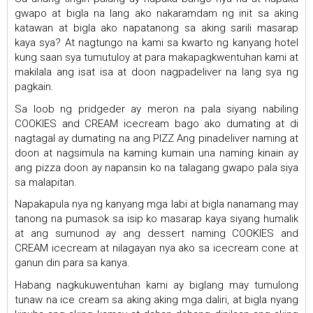
gwapo at bigla na lang ako nakaramdam ng init sa aking
katawan at bigla ako napatanong sa aking sarili masarap
kaya sya? At nagtungo na kami sa kwarto ng kanyang hotel
kung saan sya tumutuloy at para makapagkwentuhan kami at
makilala ang isat isa at doon nagpadeliver na lang sya ng
pagkain.
Sa loob ng pridgeder ay meron na pala siyang nabiling
COOKIES and CREAM icecream bago ako dumating at di
nagtagal ay dumating na ang PIZZ Ang pinadeliver naming at
doon at nagsimula na kaming kumain una naming kinain ay
ang pizza doon ay napansin ko na talagang gwapo pala siya
sa malapitan.
Napakapula nya ng kanyang mga labi at bigla nanamang may
tanong na pumasok sa isip ko masarap kaya siyang humalik
at ang sumunod ay ang dessert naming COOKIES and
CREAM icecream at nilagayan nya ako sa icecream cone at
ganun din para sa kanya.
Habang nagkukuwentuhan kami ay biglang may tumulong
tunaw na ice cream sa aking aking mga daliri, at bigla nyang