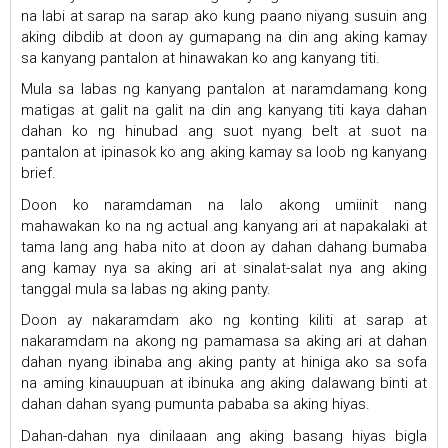
na labi at sarap na sarap ako kung paano niyang susuin ang
aking dibdib at doon ay gumapang na din ang aking kamay
sa kanyang pantalon at hinawakan ko ang kanyang titi.
Mula sa labas ng kanyang pantalon at naramdamang kong
matigas at galit na galit na din ang kanyang titi kaya dahan
dahan ko ng hinubad ang suot nyang belt at suot na
pantalon at ipinasok ko ang aking kamay sa loob ng kanyang
brief.
Doon ko naramdaman na lalo akong umiinit nang
mahawakan ko na ng actual ang kanyang ari at napakalaki at
tama lang ang haba nito at doon ay dahan dahang bumaba
ang kamay nya sa aking ari at sinalat-salat nya ang aking
tanggal mula sa labas ng aking panty.
Doon ay nakaramdam ako ng konting kiliti at sarap at
nakaramdam na akong ng pamamasa sa aking ari at dahan
dahan nyang ibinaba ang aking panty at hiniga ako sa sofa
na aming kinauupuan at ibinuka ang aking dalawang binti at
dahan dahan syang pumunta pababa sa aking hiyas.
Dahan-dahan nya dinilaaan ang aking basang hiyas bigla