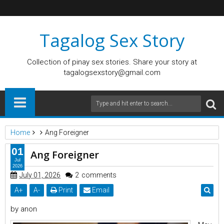
Tagalog Sex Story
Collection of pinay sex stories. Share your story at
tagalogsexstory@gmail.com
Home
Ang Foreigner
01
Ang Foreigner
Jul
2026
July 01, 2026
2
comments
A
+
A
-
Print
Email
by anon