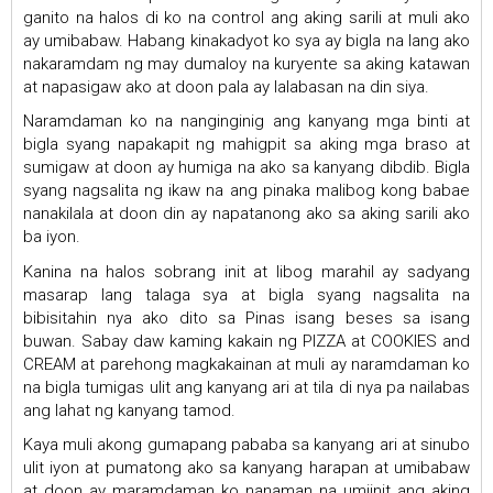
ganito na halos di ko na control ang aking sarili at muli ako
ay umibabaw. Habang kinakadyot ko sya ay bigla na lang ako
nakaramdam ng may dumaloy na kuryente sa aking katawan
at napasigaw ako at doon pala ay lalabasan na din siya.
Naramdaman ko na nanginginig ang kanyang mga binti at
bigla syang napakapit ng mahigpit sa aking mga braso at
sumigaw at doon ay humiga na ako sa kanyang dibdib. Bigla
syang nagsalita ng ikaw na ang pinaka malibog kong babae
nanakilala at doon din ay napatanong ako sa aking sarili ako
ba iyon.
Kanina na halos sobrang init at libog marahil ay sadyang
masarap lang talaga sya at bigla syang nagsalita na
bibisitahin nya ako dito sa Pinas isang beses sa isang
buwan. Sabay daw kaming kakain ng PIZZA at COOKIES and
CREAM at parehong magkakainan at muli ay naramdaman ko
na bigla tumigas ulit ang kanyang ari at tila di nya pa nailabas
ang lahat ng kanyang tamod.
Kaya muli akong gumapang pababa sa kanyang ari at sinubo
ulit iyon at pumatong ako sa kanyang harapan at umibabaw
at doon ay maramdaman ko nanaman na umiinit ang aking