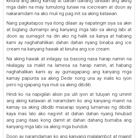
kinuha ang aking kamay at dahan dahang dinilaan ang aking
mga daliri na may tumulong tunaw na icecream at doon ay
nakaramdam na ako muli ng pag init sa aking katawan.
Nang pagkatapos nya itong dilaan ay napatingin siya sa akin
at biglang dumampi ang kanyang mga labi sa aking labi at
doon ay sumagot na din ako ng halik sa kanya at habang
kami ay naghahahlikan dahan dahan nyang binaba ang ice
cream na kanyang hawak at kinuha ang ice cream.
Na aking hawak at inilagay sa basong nasa harap namin na
nkalagay sa maliit na lamesa sa harap namin, at habang
naghahalikan kami ay ay gumagapang ang kanyang mga
kamay papunta sa aking Dede nong una ay inalis ko iyon
pero ng igapang nya muli sa aking dibdib.
Hindi ko na napigilan alisin pa ulit iyon at tuluyan ng uminit
ang aking katawan at naramdam ko ang kanyang mainit na
kamay sa aking dibdib masarap siyang lumamas ng dibdib
kaya mas lalo ako nag-init at dahan dahan nyang hinubad
ang pang itaas kong damit at dahan dahang bumaba ang
kanyang mga labi sa aking mga bundok.
Doon ay naramdaman ko ang kanyang malalambot at maiinit